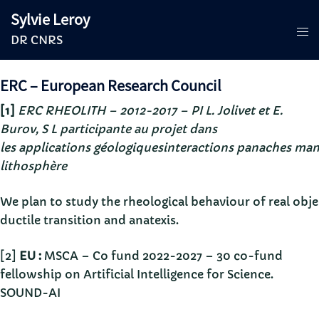
Aller
Sylvie Leroy
au
DR CNRS
contenu
ERC – European Research Council
[1]
ERC RHEOLITH – 2012-2017 – PI L. Jolivet et E.
Burov, S L participante au projet dans
les applications géologiquesinteractions panaches man
lithosphère
We plan to study the rheological behaviour of real obje
ductile transition and anatexis.
[2]
EU :
MSCA – Co fund 2022-2027 – 30 co-fund
fellowship on Artificial Intelligence for Science.
SOUND-AI